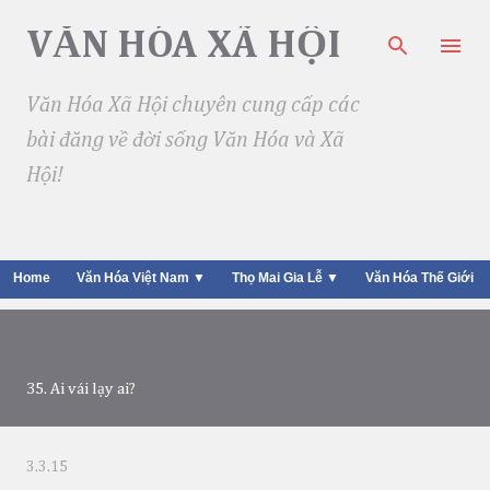
Skip to main content
VĂN HÓA XÃ HỘI
Văn Hóa Xã Hội chuyên cung cấp các
bài đăng về đời sống Văn Hóa và Xã
Hội!
Home
Văn Hóa Việt Nam ▼
Thọ Mai Gia Lễ ▼
Văn Hóa Thế Giới
35. Ai vái lạy ai?
3.3.15