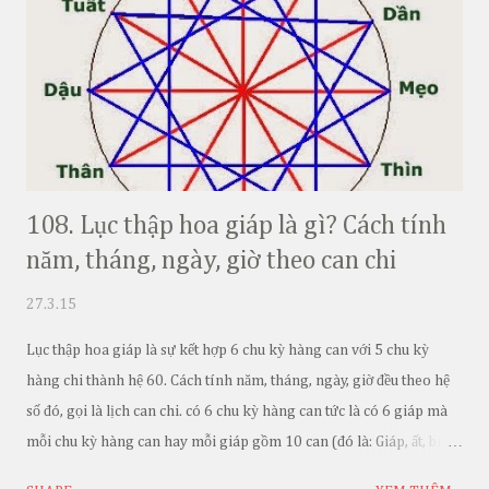
108. Lục thập hoa giáp là gì? Cách tính
năm, tháng, ngày, giờ theo can chi
27.3.15
Lục thập hoa giáp là sự kết hợp 6 chu kỳ hàng can với 5 chu kỳ
hàng chi thành hệ 60. Cách tính năm, tháng, ngày, giờ đều theo hệ
số đó, gọi là lịch can chi. có 6 chu kỳ hàng can tức là có 6 giáp mà
mỗi chu kỳ hàng can hay mỗi giáp gồm 10 can (đó là: Giáp, ất, bính,
đinh, mậu, kỷ, canh, tân, nhâm, quí) nên gọi là lục thập hoa giáp.