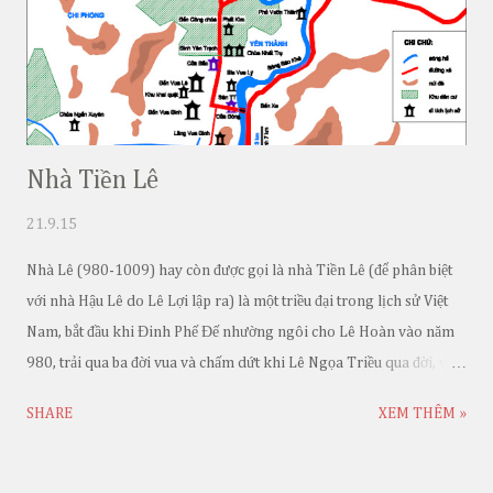
Nhà Tiền Lê
21.9.15
Nhà Lê (980-1009) hay còn được gọi là nhà Tiền Lê (để phân biệt
với nhà Hậu Lê do Lê Lợi lập ra) là một triều đại trong lịch sử Việt
Nam, bắt đầu khi Đinh Phế Đế nhường ngôi cho Lê Hoàn vào năm
980, trải qua ba đời vua và chấm dứt khi Lê Ngọa Triều qua đời, và
hoàng tử kế vị đang còn nhỏ tuổi. Quốc hiệu vẫn là Đại Cồ Việt. Là
SHARE
XEM THÊM »
triều đại tiếp sau nhà Đinh (968-980) và được kế tục bởi nhà Lý
(1009-1225).