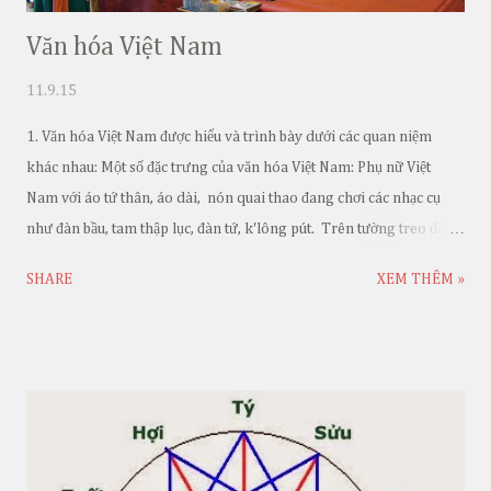
Văn hóa Việt Nam
11.9.15
1. Văn hóa Việt Nam được hiểu và trình bày dưới các quan niệm
khác nhau: Một số đặc trưng của văn hóa Việt Nam: Phụ nữ Việt
Nam với áo tứ thân, áo dài, nón quai thao đang chơi các nhạc cụ
như đàn bầu, tam thập lục, đàn tứ, k'lông pút. Trên tường treo đàn
nguyệt, đàn tỳ bà, đàn nhị cùng tranh Tố Nữ
SHARE
XEM THÊM »