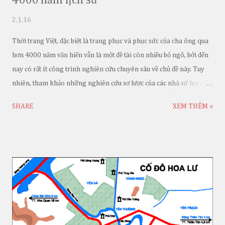
2.1.16
Thời trang Việt, đặc biệt là trang phục và phục sức của cha ông qua
hơn 4000 năm văn hiến vẫn là một đề tài còn nhiều bỏ ngõ, bởi đến
nay có rất ít công trình nghiên cứu chuyên sâu về chủ đề này. Tuy
nhiên, tham khảo những nghiên cứu sơ lược của các nhà sử học, có
thể khẳng định trang phục Việt từ thời khai hoang mở nước cho đến
SHARE
XEM THÊM »
cuối triều Nguyễn luôn kế thừa và biến đổi theo biến động lịch sử.
Nếu trang phục của tầng lớp quý tộc mang nhiều đường nét, hơi
hướng của giai cấp phong kiến Trung Hoa, thì trang phục của
người dân lao động lại thể hiện nét thẩm mỹ độc đáo, là tinh hoa
văn hóa dân tộc qua hàng ngàn năm hình thành và phát triển đất
nước.