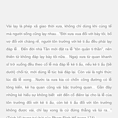
Vái lạy là phép xã giao thời xưa, không chỉ dùng khi cúng tế
mà người sống cũng lạy nhau..."Đời xưa vua đối với bày tôi, bố
vợ đối với chàng rể, người tôn trưởng với kẻ ti ấu đều phải lạy
đáp lễ... Đến đời nhà Tần mới đặt ra lễ "tôn quân ti thần", nên
thiên tử không đáp lạy bày tôi nữa... Ngaỳ xưa từ quan khanh
sĩ trở xuống đều theo cổ lễ mà đáp lễ kẻ ti ấu, nếu kẻ ti ấu (bề
dưới) chối từ, mới dùng lễ túc bái đáp lại. Còn vái là nghi thức
lúc đã lễ xong....Nước ta xưa kia có chốn công đường có lễ
tông kiến, kẻ hạ quan cũng vái bậc trưởng quan... Gần đây
những kẻ hiếu sự không biết xét đến cổ điênr lại cho là lễ của
tôn trưởng đối với kẻ ti ấu, còn kẻ ti ấu đối với tôn trưởng
không được vái, chỉ lạy xong là cứ đứng thẳng và lùi ra..."
(Trích Vũ trung tuỳ bút của Phạm Đình Hổ trang 174).