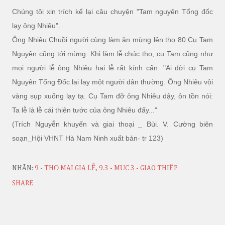
Chúng tôi xin trích kể lại câu chuyện "Tam nguyên Tổng đốc
lạy ông Nhiêu".
Ông Nhiêu Chuồi người cùng làm ăn mừng lên thọ 80 Cụ Tam
Nguyên cũng tới mừng. Khi làm lễ chúc thọ, cụ Tam cũng như
mọi người lễ ông Nhiêu hai lễ rất kính cẩn. "Ai đời cụ Tam
Nguyên Tổng Đốc lại lạy một người dân thường. Ông Nhiêu vội
vàng sụp xuống lạy tạ. Cụ Tam đỡ ông Nhiêu dậy, ôn tồn nói:
Ta lễ là lễ cái thiên tước của ông Nhiêu đấy..."
(Trích Nguyễn khuyến và giai thoại _ Bùi. V. Cường biên
soạn_Hội VHNT Hà Nam Ninh xuất bản- tr 123)
NHÃN:
9 - THỌ MAI GIA LỄ
9.3 - MỤC 3 - GIAO THIỆP
SHARE