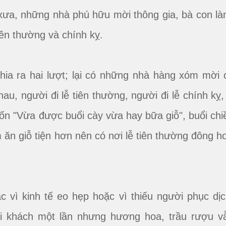
xưa, những nhà phú hữu mời thông gia, bà con là
iên thường và chính kỵ.
hia ra hai lượt; lại có những nhà hàng xóm mời 
au, người đi lễ tiên thường, người đi lễ chính kỵ,
uốn "Vừa được buổi cày vừa hay bữa giỗ", buổi chi
 ăn giỗ tiện hơn nên có nơi lễ tiên thường đông h
 vì kinh tế eo hẹp hoặc vì thiếu người phục dịc
mời khách một lần nhưng hương hoa, trầu rượu v