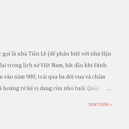
ấp phong kiến Trung Hoa, thì trang phục của
 nét thẩm mỹ độc đáo, là tinh hoa văn hóa dân
nh và phát triển đất nước.
gọi là nhà Tiền Lê (để phân biệt với nhà Hậu
 đại trong lịch sử Việt Nam, bắt đầu khi Đinh
 vào năm 980, trải qua ba đời vua và chấm
và hoàng tử kế vị đang còn nhỏ tuổi. Quốc
u đại tiếp sau nhà Đinh (968-980) và được kế
XEM THÊM »