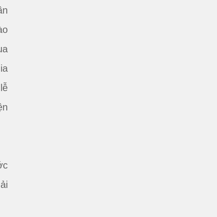
ần
ào
ua
ia
lễ
ện
ớc
ải