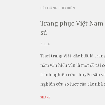
BÀI ĐĂNG PHỔ BIẾN
Trang phục Việt Nam 
sử
2.1.16
Thời trang Việt, đặc biệt là tr
năm văn hiến vẫn là một đề tài c
trình nghiên cứu chuyên sâu về
nghiên cứu sơ lược của các nhà 
thời khai hoang mở nước cho đế
SHARE
theo biến động lịch sử. Nếu tra