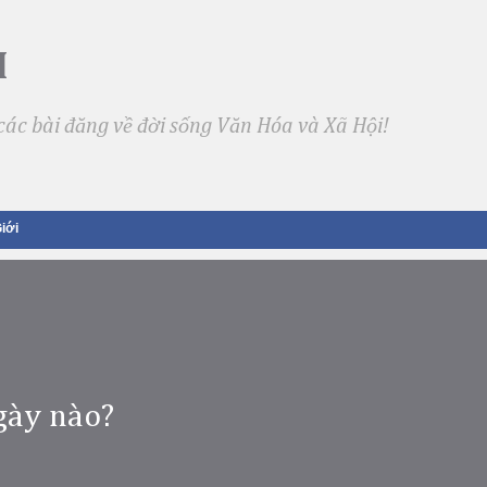
Skip to main content
I
ác bài đăng về đời sống Văn Hóa và Xã Hội!
iới
gày nào?