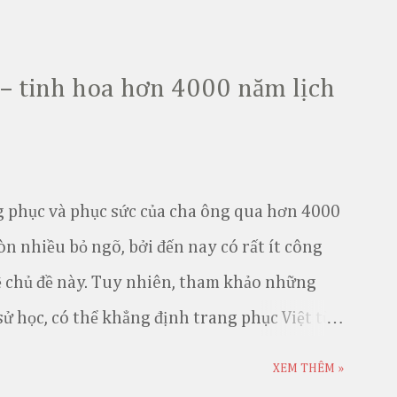
– tinh hoa hơn 4000 năm lịch
ang phục và phục sức của cha ông qua hơn 4000
òn nhiều bỏ ngõ, bởi đến nay có rất ít công
 chủ đề này. Tuy nhiên, tham khảo những
sử học, có thể khẳng định trang phục Việt từ
n cuối triều Nguyễn luôn kế thừa và biến đổi
XEM THÊM »
ng phục của tầng lớp quý tộc mang nhiều