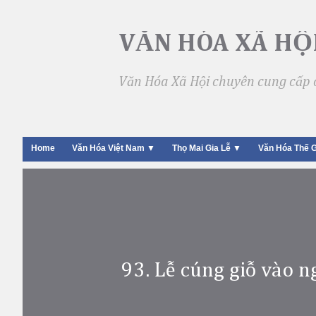
VĂN HÓA XÃ HỘ
Văn Hóa Xã Hội chuyên cung cấp c
Home
Văn Hóa Việt Nam ▼
Thọ Mai Gia Lễ ▼
Văn Hóa Thế G
93. Lễ cúng giỗ vào n