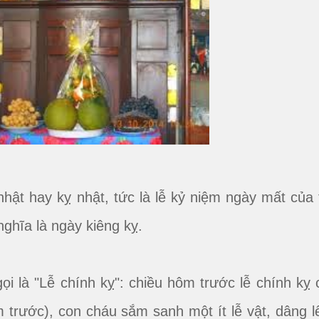
hật hay kỵ nhật, tức là lễ kỷ niệm ngày mất của 
nghĩa là ngày kiêng kỵ.
ọi là "Lễ chính kỵ": chiều hôm trước lễ chính kỵ 
m trước), con cháu sắm sanh một ít lễ vật, dâng l