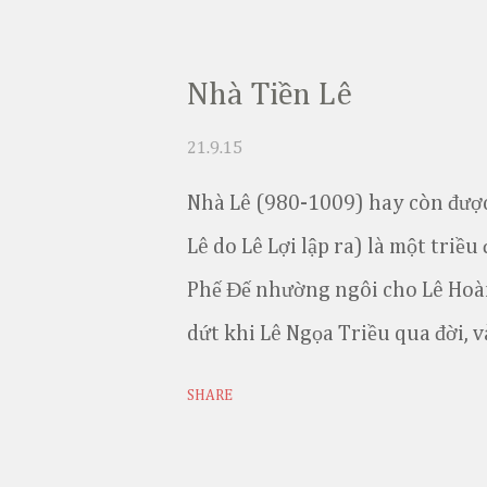
đường nét, hơi hướng của giai c
người dân lao động lại thể hiện
Nhà Tiền Lê
tộc qua hàng ngàn năm hình thà
21.9.15
Nhà Lê (980-1009) hay còn được 
Lê do Lê Lợi lập ra) là một triều
Phế Đế nhường ngôi cho Lê Hoàn
dứt khi Lê Ngọa Triều qua đời, 
hiệu vẫn là Đại Cồ Việt. Là triề
SHARE
tục bởi nhà Lý (1009-1225).