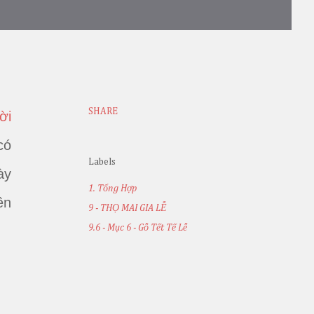
SHARE
ời
có
Labels
ày
1. Tổng Hợp
ên
9 - THỌ MAI GIA LỄ
9.6 - Mục 6 - Gỗ Tết Tế Lễ