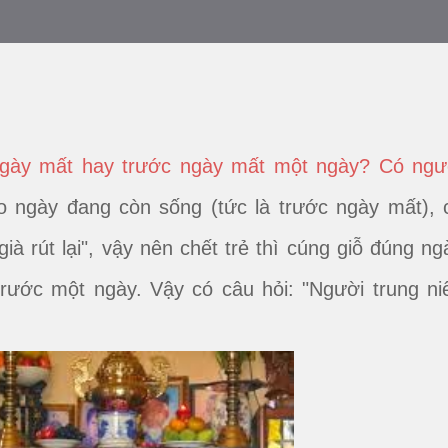
ngày mất hay trước ngày mất một ngày? Có ngư
o ngày đang còn sống (tức là trước ngày mất), 
 già rút lại", vậy nên chết trẻ thì cúng giỗ đúng ng
trước một ngày. Vậy có câu hỏi: "Người trung ni