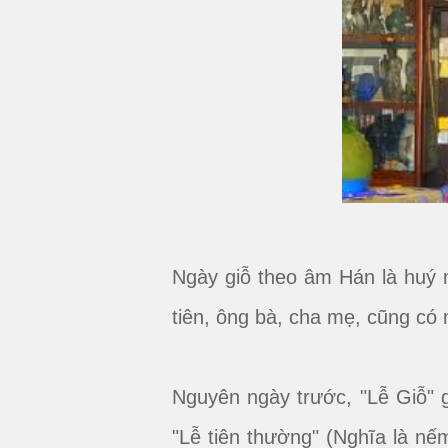
Ngày giỗ theo âm Hán là huý n
tiên, ông bà, cha mẹ, cũng có 
Nguyên ngày trước, "Lễ Giỗ" g
"Lễ tiên thường" (Nghĩa là nế